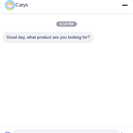
Carys
ソーシャル メディア
6:18 PM
迅速な連絡
Good day, what product are you looking for?
電話番号
0086-757-81105670
メール
susie@hongtaipart.com
住所
#7 ナンリアン産業区,ダリー,ナンハイ,フォシャン市,広東省,
中国
プライバシーポリシー
|
地図
中国 良い 品質 トナー カートリッジ 製造者。版権の© 2016-2026