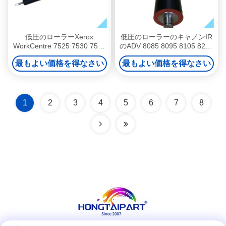
低圧のローラーXerox
低圧のローラーのキャノンIR
WorkCentre 7525 7530 7535
のADV 8085 8095 8105 8205
7545 7556 7830 7835 7845
8285 8295 FM4-3158-000。
最もよい価格を得なさい
最もよい価格を得なさい
7855 IVC2270 2277 3370
3371 3373 3375 447
1
2
3
4
5
6
7
8