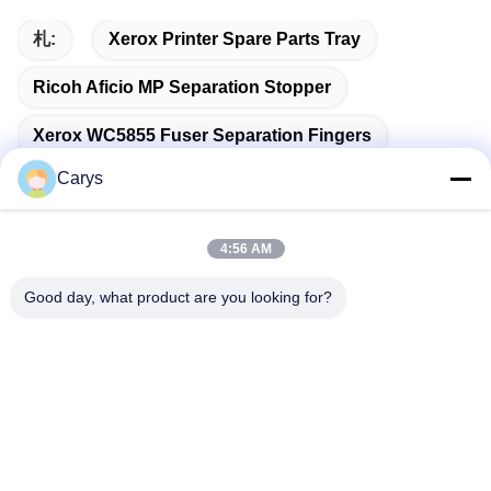
札:
Xerox Printer Spare Parts Tray
Ricoh Aficio MP Separation Stopper
Xerox WC5855 Fuser Separation Fingers
Carys
4:56 AM
関連製品
Good day, what product are you looking for?