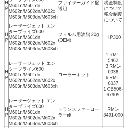
H
ファイザーガイド配
税金制度
M601n/M601dn
P
送組
について
M602n/M602dn/M602x
税金制度
M603n/M603dn/M603xh
について
レーザージェット エン
タープライズ600
H
フィルム用油脂 20g
M601n/M601dn
H P300
P
(OEM)
M602n/M602dn/M602x
M603n/M603dn/M603xh
1 RM1-
5462
レーザージェット エン
3 RM1-
タープライズ600
H
0036
M601n/M601dn
ローラーキット
P
6 RM1-
M602n/M602dn/M602x
0037
M603n/M603dn/M603xh
1 CB506-
67905
レーザージェット エン
タープライズ600
H
トランスファーロー
RM1-
M601n/M601dn
P
ラー組
8491-000
M602n/M602dn/M602x
M603n/M603dn/M603xh