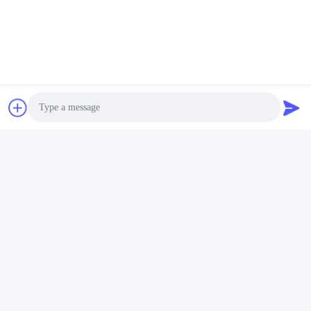
キャノンIR 3570 220Vのた
キャノンIR3300 220Vのため
めのHeatingElement
のHeatingElement
最もよい価格を得な
最もよい価格を得な
さい
さい
Photo
Video Call
Audio Call
5200のための発熱体
P1102のための発熱体