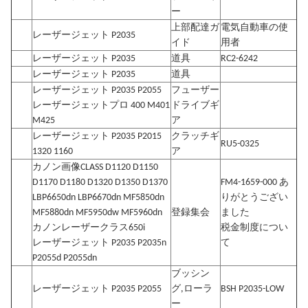
ー
上部配達ガ
電気自動車の使
レーザージェット P2035
イド
用者
レーザージェット P2035
道具
RC2-6242
レーザージェット P2035
道具
レーザージェット P2035 P2055
フューザー
レーザージェットプロ 400 M401
ドライブギ
M425
ア
レーザージェット P2035 P2015
クラッチギ
RU5-0325
1320 1160
ア
カノン画像CLASS D1120 D1150
D1170 D1180 D1320 D1350 D1370
FM4-1659-000 あ
LBP6650dn LBP6670dn MF5850dn
りがとうござい
MF5880dn MF5950dw MF5960dn
登録集会
ました
カノンレーザークラス650i
税金制度につい
レーザージェット P2035 P2035n
て
P2055d P2055dn
ブッシン
レーザージェット P2035 P2055
グ,ローラ
BSH P2035-LOW
ー