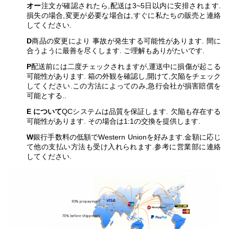
オー
注文が確認されたら,配送は3~5日以内に安排されます.
損失の場合,変更が必要な場合は,すぐに私たちの販売と連絡
してください.
D
商品の変更により 事故が発生する可能性があります. 間に
合うように最善を尽くします. ご理解もありがたいです.
P
配送前には二度チェックされますが,運送中に損傷が起こる
可能性があります. 箱の外観を確認し,開けて,欠陥をチェック
してください.この方法によってのみ,急行会社が損害賠償を
可能とする..
E について
QCシステムは品質を保証します. 欠陥も存在する
可能性があります. その場合は1:1の交換を提供します.
W
銀行手数料の低額でWestern Unionを好みます.金額に応じ
て他の支払い方法も受け入れられます.参考に営業部に連絡
してください.