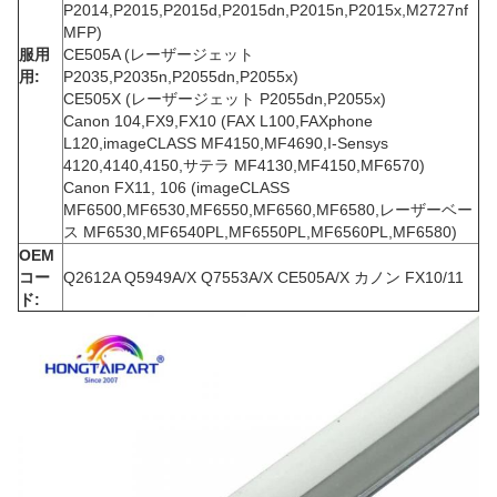
P2014,P2015,P2015d,P2015dn,P2015n,P2015x,M2727nf
MFP)
服用
CE505A (レーザージェット
用:
P2035,P2035n,P2055dn,P2055x)
CE505X (レーザージェット P2055dn,P2055x)
Canon 104,FX9,FX10 (FAX L100,FAXphone
L120,imageCLASS MF4150,MF4690,I-Sensys
4120,4140,4150,サテラ MF4130,MF4150,MF6570)
Canon FX11, 106 (imageCLASS
MF6500,MF6530,MF6550,MF6560,MF6580,レーザーベー
ス MF6530,MF6540PL,MF6550PL,MF6560PL,MF6580)
OEM
コー
Q2612A Q5949A/X Q7553A/X CE505A/X カノン FX10/11
ド: