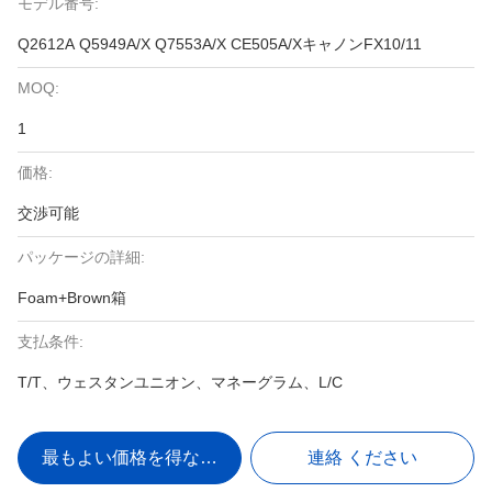
モデル番号:
Q2612A Q5949A/X Q7553A/X CE505A/XキャノンFX10/11
MOQ:
1
価格:
交渉可能
パッケージの詳細:
Foam+Brown箱
支払条件:
T/T、ウェスタンユニオン、マネーグラム、L/C
最もよい価格を得なさい
連絡 ください