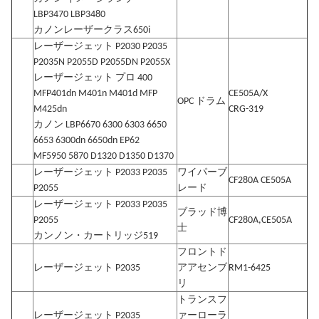
LBP3470 LBP3480
カノンレーザークラス650i
レーザージェット P2030 P2035
P2035N P2055D P2055DN P2055X
レーザージェット プロ 400
MFP401dn M401n M401d MFP
CE505A/X
OPC ドラム
M425dn
CRG-319
カノン LBP6670 6300 6303 6650
6653 6300dn 6650dn EP62
MF5950 5870 D1320 D1350 D1370
レーザージェット P2033 P2035
ワイパーブ
CF280A CE505A
P2055
レード
レーザージェット P2033 P2035
ブラッド博
P2055
CF280A,CE505A
士
カンノン・カートリッジ519
フロントド
レーザージェット P2035
アアセンブ
RM1-6425
リ
トランスフ
レーザージェット P2035
ァーローラ