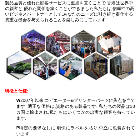
製品品質と優れた顧客サービスに重点を置くことで 香港は世界中
の顧客と 優れた関係を築くことができました私たちは,信頼性の高
いビジネスパートナーとして,あなたのニーズに引き続き奉仕する
貴重な機会を与えられることを楽しみにしています.
特徴と仕様:
W
2007年以来,コピエーター&プリンターパーツに焦点を当て
ます. 適正な価格は,資格のある製品です. 私たちの製品は38
カ国に輸出され,私たちはいくつかの忠実な顧客を持ってい
ます.
P
特定の要求なしに,明快にラベルを貼り,中立に包装されて
います.