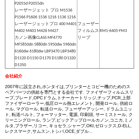
P2055d P2055dn
レーザージェット プロ M1536
P1566 P1606 1536 1216 1136 1216
レーザージェットプロ 400 M401
フューザー
M402 M403 M426 M427
フィルムス
RM1-6405-FM3
カノン画像CLASS MF4770
リーブ
MF5850dn 5880dn 5950dw 5960dn
6160dw 6180dw LBP3470 LBP3480
D1120 D1150 D1170 D1180 D1320
D1350
会社紹介
2007年に設立され,ホンタイは,プリンターとコピー機のためのス
ペアパーツの供給を専門とする会社です. ファイザーフィルムスリ
ーブ,ブレード,OPCドラム,トナーカートリッジ,チップ,PCR,上部
ファイザーローラー,低圧ロール熱エレメント, 開発ロール, 供給ロ
ール, マグロール, 転送ロール, フューザーアッシー, ドラムユニッ
ト, 転送ベルト, フォーマッター, 電源, 印刷頭, サーミストール, ク
リーニングロール, ランプ,ピックアップロールカノン,コニカ,ミノ
ルタ,ブラザー,リコー, キョセラ,シャープ,OKI,ゼロックス,D-ELL,
レクスマーク,サムスン,トシバ,OCE,ダブル...